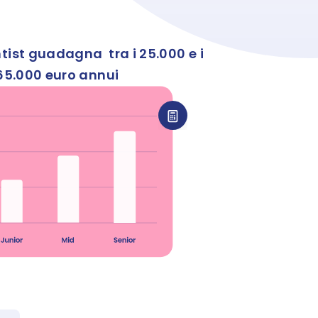
ist guadagna  tra i 25.000 e i 
65.000 euro annui