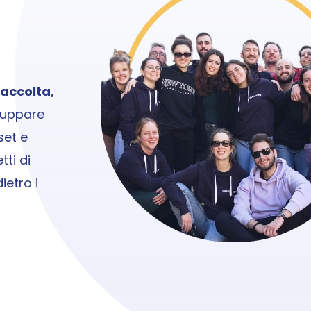
accolta, 
luppare 
et e 
generare previsioni precise. Inoltre, approfondirai concetti di 
, scoprirai cosa c'è dietro i 