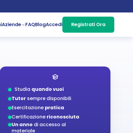
i
Aziende
FAQ
Blog
Accedi
Registrati Ora
Studia 
quando vuoi
Tutor
 sempre disponibili
Esercitazione 
pratica
Certificazione 
riconosciuta
Un anno
 di accesso al 
materiale