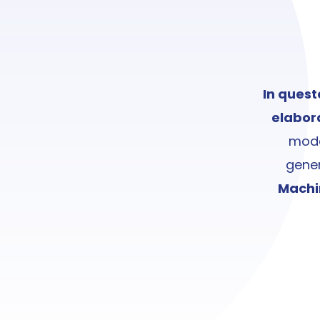
In quest
elabora
model
Machi