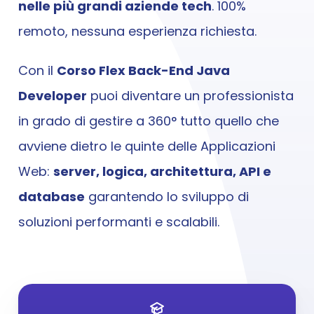
nelle più grandi aziende tech
. 100% 
Corso Live Data & AI 
5 mesi
remoto, nessuna esperienza richiesta.
Corso Live Digital Marketing/AI
10 settimane
Con il 
Corso Flex Back-End Java 
Corso Flex Web
Developer
 puoi diventare un professionista 
Fino a 12 mesi
in grado di gestire a 360° tutto quello che 
Corso Flex Back-End
avviene dietro le quinte delle Applicazioni 
Fino a 12 mesi
Web: 
server, logica, architettura, API e 
Iscriviti
database
 garantendo lo sviluppo di 
soluzioni performanti e scalabili.
Recensioni
Progetti
Chi Siamo