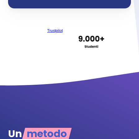
Trustpilot
Un
metodo