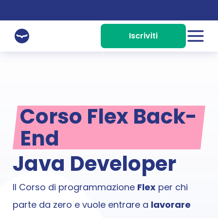
Iscriviti
Home
Chi Siamo
Corsi
Corso Flex Back-
Corso Live AI-Powered
4 o 10 settimane
End
Corso Flex Data
Java Developer
Fino a 12 mesi
Corso Live Web
5 mesi
Il Corso di programmazione 
Flex
 per chi 
Corso Live UX/UI 
parte da zero e vuole entrare a 
lavorare 
10 settimane