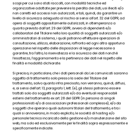
scopi per cui sono stati raccolti, con modalità tecniche ed 
organizzative adottate per prevenire la perdita dei dati, usi illeciti e/o 
non corretti ed accessi non autorizzati, e tali, quindi, da garantire un 
livello di sicurezza adeguato al rischio ai sensi all’art. 32 del GDPR, ad 
opera di soggetti appositamente autorizzati, in ottemperanza a 
quanto previsto dall’art. 29 del GDPR, ovvero di dipendenti e/o 
collaboratori del Titolare nella loro qualità di soggetti autorizzati e/o 
amministratori di sistema, i quali potranno effettuare operazioni di 
consultazione, utilizzo, elaborazione, raffronto ed ogni altra opportuna 
operazione nel rispetto delle disposizioni di legge necessarie a 
garantire, tra l'altro, la riservatezza e la sicurezza dei dati nonché 
l’esattezza, l’aggiornamento e la pertinenza dei dati nel rispetto alle 
finalità e modalità dichiarate.
Si precisa, in particolare, che i dati personali da Lei comunicati saranno 
oggetto di trattamento solo presso la sede del Titolare del 
trattamento, salvo quanto infra precisato, non verranno, quindi, diffusi, 
e, ai sensi dell’art. 13, paragrafo 1, lett. (e), gli stessi potranno essere 
trattati solo da soggetti autorizzati e/o da eventuali responsabili 
esterni del trattamento ex art. 28 del GDPR (in persona di singoli 
professionisti e/o di associazioni professionali complesse), e/o da 
soggetti che operano quali autonomi titolari del trattamento, e tra i 
quali si annoverano, in modo esplicito, le società di hosting e/o 
personale tecnico incaricato della gestione e/o manutenzione del sito 
web, ma solo ed esclusivamente per le finalità sopra espressamente e 
specificamente indicate.