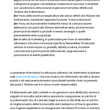
registrazione ed accesso al portale 
www.develhope.co
 finalizzato a 
sottoporre la propria candidatura mediante la funzione “candidati 
Blog
ora”, prodromica all’iscrizione al percorso formativo offerto dal 
Titolare del Trattamento;
per l’invio della brochure esplicativa dei servizi offerti dal Titolare del 
trattamento, mediante l’apposita funzione “ricevi la brochure”;
per l’invio, esclusivamente mediante mezzi di comunicazione 
elettronica da parte del Titolare del trattamento, di informazioni 
promozionali relativi a prodotti e servizi analoghi a quelli 
precedentemente acquistati;
per finalità di marketing, in particolare per l'invio di newsletter 
attraverso l'omonima funzione specifica "Newsletter," finalizzata 
all'invio di informazioni su prodotti, attività e servizi, iniziative 
commerciali e promozionali dell'azienda, segnalazione e 
promozione di eventi pubblicitari.
La presente informativa ha efficacia soltanto con riferimento al portale 
web 
www.develhope.co
 ma non invece con riferimento ad altri e diversi 
portali o siti web eventualmente consultabili tramite i links ivi presenti, 
dei quali il Titolare non è in alcun modo responsabile.
Il trattamento dei dati conferiti in via generica sarà effettuato, anche a 
seguito di raccolta automatica durante la navigazione, ai soli fini di 
accertamento e/o di controllo degli accessi al Sito Web e/o ai soli fini 
di miglioramento della funzionalità del medesimo, al fine di garantire 
una migliore esperienza di navigazione. Gli indirizzi IP e nomi a dominio 