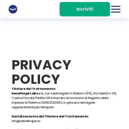
Iscriviti
Home
Chi Siamo
Corsi
Corso Live AI-Powered
PRIVACY 
4 o 10 settimane
POLICY
Corso Flex Data
Fino a 12 mesi
Titolare del Trattamento:
Corso Live Web
Develhope Lab s.r.l.
, con sede legale in Palermo (PA), Via Libertà n. 58, 
5 mesi
Codice Fiscale, Partita IVA e Numero di Iscrizione al Registro delle 
Imprese di Palermo 06803120820, in persona del legale 
Corso Live UX/UI 
rappresentante pro tempore
10 settimane
Dati di contatto del Titolare del Trattamento:
info@develhope.co
Corso Live Data & AI 
5 mesi