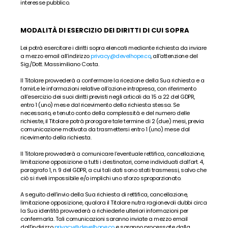
interesse pubblico.
MODALITÀ DI ESERCIZIO DEI DIRITTI DI CUI SOPRA
Lei potrà esercitare i diritti sopra elencati mediante richiesta da inviare 
a mezzo email all’indirizzo 
privacy@develhope.co
, all’attenzione del 
Sig./Dott. Massimiliano Costa.
Il Titolare provvederà a confermare la ricezione della Sua richiesta e a 
fornirLe le informazioni relative all’azione intrapresa, con riferimento 
all’esercizio dei suoi diritti previsti negli articoli da 15 a 22 del GDPR, 
entro 1 (uno) mese dal ricevimento della richiesta stessa. Se 
necessario, e tenuto conto della complessità e del numero delle 
richieste, il Titolare potrà prorogare tale termine di 2 (due) mesi, previa 
comunicazione motivata da trasmettersi entro 1 (uno) mese dal 
ricevimento della richiesta.
Il Titolare provvederà a comunicare l’eventuale rettifica, cancellazione, 
limitazione opposizione a tutti i destinatari, come individuati dall’art. 4, 
paragrafo 1, n. 9 del GDPR, a cui tali dati sono stati trasmessi, salvo che 
ciò si riveli impossibile e/o implichi uno sforzo sproporzionato.
A seguito dell’invio della Sua richiesta di rettifica, cancellazione, 
limitazione opposizione, qualora il Titolare nutra ragionevoli dubbi circa 
la Sua identità provvederà a richiederle ulteriori informazioni per 
confermarla. Tali comunicazioni saranno inviate a mezzo email 
dall’indirizzo 
privacy@develhope.co
 e saranno processate dalla 