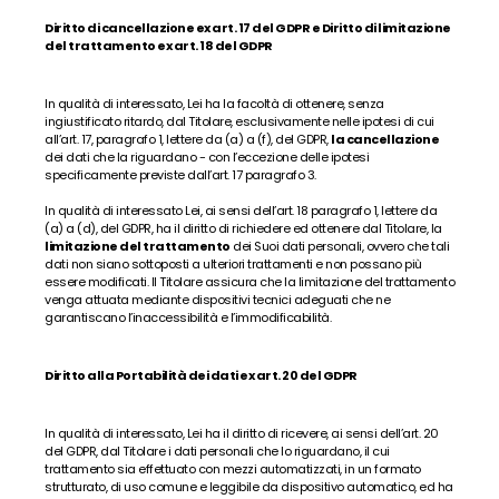
Diritto di cancellazione ex art. 17 del GDPR e Diritto di limitazione 
del trattamento ex art. 18 del GDPR
In qualità di interessato, Lei ha la facoltà di ottenere, senza 
ingiustificato ritardo, dal Titolare, esclusivamente nelle ipotesi di cui 
all’art. 17, paragrafo 1, lettere da (a) a (f), del GDPR, 
la cancellazione
dei dati che la riguardano - con l’eccezione delle ipotesi 
specificamente previste dall’art. 17 paragrafo 3.
In qualità di interessato Lei, ai sensi dell’art. 18 paragrafo 1, lettere da 
(a) a (d), del GDPR, ha il diritto di richiedere ed ottenere dal Titolare, la 
limitazione del trattamento
 dei Suoi dati personali, ovvero che tali 
dati non siano sottoposti a ulteriori trattamenti e non possano più 
essere modificati. Il Titolare assicura che la limitazione del trattamento 
venga attuata mediante dispositivi tecnici adeguati che ne 
garantiscano l’inaccessibilità e l’immodificabilità.
Diritto alla Portabilità dei dati ex art. 20 del GDPR
In qualità di interessato, Lei ha il diritto di ricevere, ai sensi dell’art. 20 
del GDPR, dal Titolare i dati personali che lo riguardano, il cui 
trattamento sia effettuato con mezzi automatizzati, in un formato 
strutturato, di uso comune e leggibile da dispositivo automatico, ed ha 