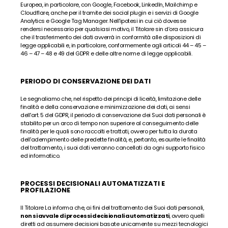
Europea, in particolare, con Google, Facebook, LinkedIn, Mailchimp e 
Cloudflare, anche per il tramite dei social plugin e i servizi di Google 
Analytics e Google Tag Manager. Nell’ipotesi in cui ciò dovesse 
rendersi necessario per qualsiasi motivo, il Titolare sin d’ora assicura 
che il trasferimento dei dati avverrà in conformità alle disposizioni di 
legge applicabili e, in particolare, conformemente agli articoli 44 – 45 – 
46 – 47 – 48 e 49 del GDPR e delle altre norme di legge applicabili.
PERIODO DI CONSERVAZIONE DEI DATI
Le segnaliamo che, nel rispetto dei principi di liceità, limitazione delle 
finalità e della conservazione e minimizzazione dei dati, ai sensi 
dell’art. 5 del GDPR, il periodo di conservazione dei Suoi dati personali è 
stabilito per un arco di tempo non superiore al conseguimento delle 
finalità per le quali sono raccolti e trattati, ovvero per tutta la durata 
dell’adempimento delle predette finalità, e, pertanto, esaurite le finalità 
del trattamento, i suoi dati verranno cancellati da ogni supporto fisico 
ed informatico.
PROCESSI DECISIONALI AUTOMATIZZATI E 
PROFILAZIONE
Il Titolare La informa che, ai fini del trattamento dei Suoi dati personali, 
non si avvale di processi decisionali automatizzati
, ovvero quelli 
diretti ad assumere decisioni basate unicamente su mezzi tecnologici 