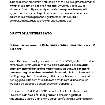
in base a criteri predeterminati (ossia senza il coinvolgimento umano), 
né effettua attività di profilazione
, ovvero quella diretta a 
utilizzare i Suoi dati personali per analizzare o prevedere aspetti 
riguardanti il rendimento professionale, la situazione economica, la 
salute, le preferenze personali, gli interessi, l’affidabilità, il 
comportamento, l’ubicazione o gli spostamenti ecc.
DIRITTI DELL’INTERESSATO
Diritto di Accesso ex art. 15 del GDPR e Diritto di Rettifica ex art. 16 
del GDPR
In qualità di interessato, ai sensi dell’art. 15 del GDPR, Lei ha la facoltà di 
ottenere dal Titolare la 
conferma dell'esistenza o meno di un 
trattamento di dati personali
 che la riguardano, di 
ottenere 
l’accesso agli stessi e a tutte le informazioni
 di cui al medesimo 
art. 15, paragrafo 1, lettere da (a) a (h), mediante rilascio di copia dei 
dati oggetto di trattamento in formato strutturato, di uso comune, 
leggibile da dispositivo automatico e interoperabile.
Lei, ai sensi dell’art. 16 del GDPR, ha inoltre il diritto di ottenere dal 
Titolare la 
rettifica e/o l’integrazione
 dei dati oggetto di 
trattamento qualora siano non aggiornati e/o inesatti e/o incompleti.