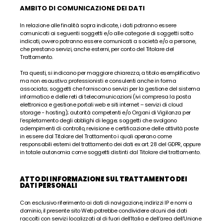
AMBITO DI COMUNICAZIONE DEI DATI
In relazione alle finalità sopra indicate, i dati potranno essere 
comunicati ai seguenti soggetti e/o alle categorie di soggetti sotto 
indicati, ovvero potranno essere comunicati a società e/o a persone, 
che prestano servizi, anche esterni, per conto del Titolare del 
Trattamento.
Tra questi, si indicano per maggiore chiarezza, a titolo esemplificativo 
ma non esaustivo: professionisti e consulenti anche in forma 
associata; soggetti che forniscono servizi per la gestione del sistema 
informatico e delle reti di telecomunicazioni (ivi compresa la posta 
elettronica e gestione portali web e siti internet – servizi di cloud 
storage - hosting); autorità competenti e/o Organi di Vigilanza per 
l’espletamento degli obblighi di legge; soggetti che svolgono 
adempimenti di controllo, revisione e certificazione delle attività poste 
in essere dal Titolare del Trattamento i quali operano come 
responsabili esterni del trattamento dei dati ex art. 28 del GDPR, oppure 
in totale autonomia come soggetti distinti dal Titolare del trattamento.
ATTO DI INFORMAZIONE SUL TRATTAMENTO DEI 
DATI PERSONALI
Con esclusivo riferimento ai dati di navigazione, indirizzi IP e nomi a 
dominio, il presente sito Web potrebbe condividere alcuni dei dati 
raccolti con servizi localizzati al di fuori dell’Italia e dell'area dell'Unione 