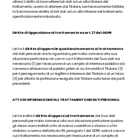
altresì il diritto di trasmettere tali dati ad un altro titolare del 
trattamento, ovvero di ottenere dal Titolare, ove tecnicamente fattibile, 
la trasmissione diretta di tali dati ad un altro titolare del trattamento 
specificatamente individuato.
Diritto di Opposizione al trattamento ex art. 21 del GDPR
Lei ha il 
diritto di opporsi in qualsiasi momento al trattamento
dei dati personali che la riguardano, per motivi connessi alla sua 
situazione particolare, nei casi in cui il trattamento dei Suoi dati sia 
necessario (1) per l’esecuzione di un compito di interesse pubblico e/o 
connesso all’esercizio di pubblici poteri di cui è investito il Titolare; (2) 
per il perseguimento di un legittimo interesse del Titolare o di un terzo; 
(3) per attività di profilazione eseguite dal Titolare sulla base dei punti 
precedenti.
ATTO DI INFORMAZIONE SUL TRATTAMENTO DEI DATI PERSONALI
Lei ha inoltre il 
diritto di opporsi al trattamento
 dei Suoi dati 
personali per motivi connessi alla sua situazione particolare qualora 
gli stessi siano trattati a fini di ricerca scientifica o storica o a fini 
statistici a norma dell’articolo 89, paragrafo 1 del GDPR, salvo il caso in 
cui il trattamento sia necessario per l’esecuzione di un compito di 