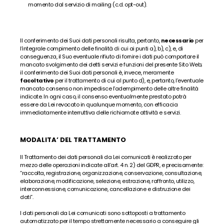
momento dal servizio di mailing (c.d. opt-out).
Il conferimento dei Suoi dati personali risulta, pertanto, 
necessario
 per 
l’integrale compimento delle finalità di cui ai punti a), b), c), e, di 
conseguenza, il Suo eventuale rifiuto di fornire i dati può comportare il 
mancato svolgimento dei detti servizi e funzioni del presente Sito Web; 
il conferimento dei Suoi dati personali è, invece, meramente 
facoltativo
 per il trattamento di cui al punto d), e, pertanto, l’eventuale 
mancato consenso non impedisce l’adempimento delle altre finalità 
indicate. In ogni caso, il consenso eventualmente prestato potrà 
essere da Lei revocato in qualunque momento, con efficacia 
immediatamente interruttiva delle richiamate attività e servizi.
MODALITA’ DEL TRATTAMENTO
Il Trattamento dei dati personali da Lei comunicati è realizzato per 
mezzo delle operazioni indicate all’art. 4 n. 2) del GDPR, e precisamente: 
“raccolta, registrazione, organizzazione, conservazione, consultazione, 
elaborazione, modificazione, selezione, estrazione, raffronto, utilizzo, 
interconnessione, comunicazione, cancellazione e distruzione dei 
dati”.
I dati personali da Lei comunicati sono sottoposti a trattamento 
automatizzato per il tempo strettamente necessario a conseguire gli 