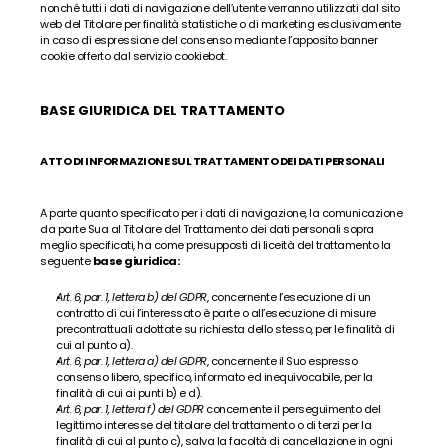
nonché tutti i dati di navigazione dell’utente verranno utilizzati dal sito 
web del Titolare per finalità statistiche o di marketing esclusivamente 
in caso di espressione del consenso mediante l’apposito banner 
cookie offerto dal servizio cookiebot.
BASE GIURIDICA DEL TRATTAMENTO
ATTO DI INFORMAZIONE SUL TRATTAMENTO DEI DATI PERSONALI
A parte quanto specificato per i dati di navigazione, la comunicazione 
da parte Sua al Titolare del Trattamento dei dati personali sopra 
meglio specificati, ha come presupposti di liceità del trattamento la 
seguente 
base giuridica:
Art. 6, par. 1, lettera b) del GDPR
, concernente l’esecuzione di un 
contratto di cui l’interessato è parte o all’esecuzione di misure 
precontrattuali adottate su richiesta dello stesso, per le finalità di 
cui al punto a).
Art. 6, par. 1, lettera a) del GDPR
, concernente il Suo espresso 
consenso libero, specifico, informato ed inequivocabile, per la 
finalità di cui ai punti b) e d).
Art. 6, par. 1, lettera f) del GDPR
 concernente il perseguimento del 
legittimo interesse del titolare del trattamento o di terzi per la 
finalità di cui al punto c), salva la facoltà di cancellazione in ogni 