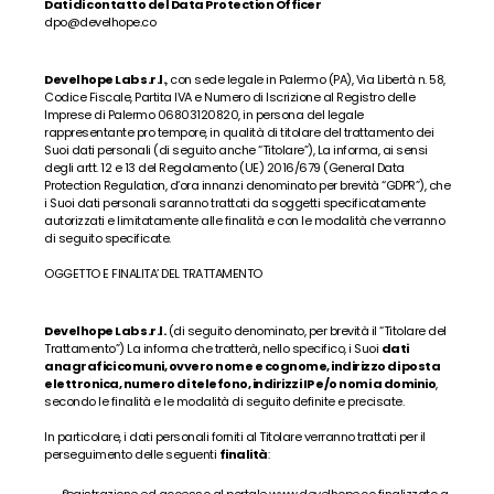
Dati di contatto del Data Protection Officer
dpo@develhope.co
Corso Live Digital Marketing/AI
10 settimane
Develhope Lab s.r.l.
, con sede legale in Palermo (PA), Via Libertà n. 58, 
Corso Flex Web
Codice Fiscale, Partita IVA e Numero di Iscrizione al Registro delle 
Imprese di Palermo 06803120820, in persona del legale 
Fino a 12 mesi
rappresentante pro tempore, in qualità di titolare del trattamento dei 
Suoi dati personali (di seguito anche “Titolare”), La informa, ai sensi 
Corso Flex Back-End
degli artt. 12 e 13 del Regolamento (UE) 2016/679 (General Data 
Fino a 12 mesi
Protection Regulation, d’ora innanzi denominato per brevità “GDPR”), che 
i Suoi dati personali saranno trattati da soggetti specificatamente 
autorizzati e limitatamente alle finalità e con le modalità che verranno 
di seguito specificate.
Iscriviti
OGGETTO E FINALITA’ DEL TRATTAMENTO
Recensioni
Develhope Lab s.r.l.
 (di seguito denominato, per brevità il “Titolare del 
Trattamento”) La informa che tratterà, nello specifico, i Suoi 
dati 
Progetti
anagrafici comuni, ovvero nome e cognome, indirizzo di posta 
elettronica, numero di telefono, indirizzi IP e/o nomi a dominio
, 
Chi Siamo
secondo le finalità e le modalità di seguito definite e precisate.
In particolare, i dati personali forniti al Titolare verranno trattati per il 
Aziende
perseguimento delle seguenti 
finalità
:
FAQ