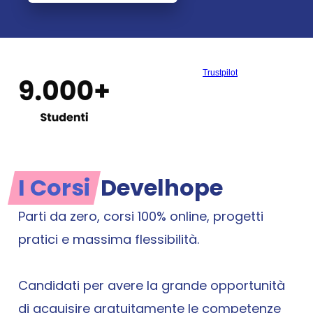
Corso Live Digital Marketing/AI
10 settimane
Corso Flex Web
Trustpilot
Fino a 12 mesi
Corso Flex Back-End
Fino a 12 mesi
Iscriviti
I Corsi
Develhope
Recensioni
Parti da zero, corsi 100% online, progetti 
Progetti
pratici e massima flessibilità. 
Chi Siamo
Aziende
Candidati per avere la grande opportunità 
di acquisire gratuitamente le competenze 
FAQ